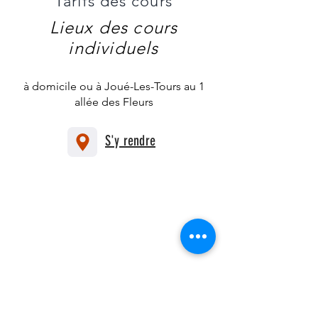
Tarifs des cours
Tarif
Semestriel
Collectif
20 cours
Lieux des cours
cours
individuels
collectifs
Tarif Annuel
Collectif
cours
30 cours
à domicile ou à Joué-Les-T
our
s au 1
collectifs
allée des Fleurs
S'y rendre