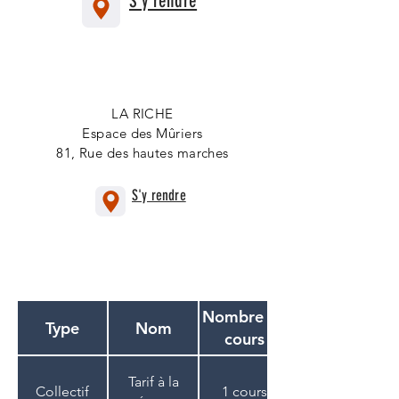
S'y rendre
LA RICHE
Espace des Mûriers
81, Rue des hautes marches
S'y rendre
Nombre de
Type
Nom
cours
Tarif à la
Collectif
1 cours